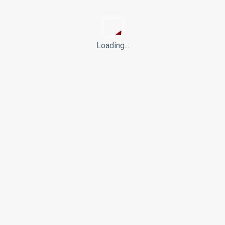
24/12/2023
3 min. at læse
3,449 Visninger
Hvad er forskellen på statsborgerret og statsborgerskab?
Loading...
LÆS MERE...