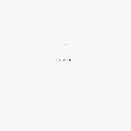
INDFØDSRETSPRØVEN
Kapitel 6 - Temaopslag del. 1/2
Loading...
01/09/2025
45 min. at læse
2,490 Visninger
Kapitel 6 - Temaopslag del. 1/2 - Læremateriale til
Indfødsretsprøven
LÆS MERE...