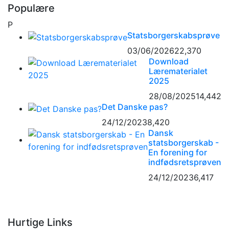
Populære
P
Statsborgerskabsprøve
03/06/2026
22,370
Download
Lærematerialet
2025
28/08/2025
14,442
Det Danske pas?
24/12/2023
8,420
Dansk
statsborgerskab -
En forening for
indfødsretsprøven
24/12/2023
6,417
Hurtige Links