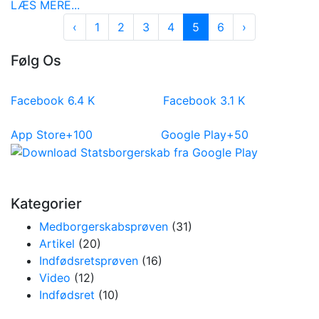
LÆS MERE...
‹
1
2
3
4
5
6
›
Følg Os
Facebook
6.4
K
Facebook
3.1
K
App Store
+100
Google Play
+50
Kategorier
Medborgerskabsprøven
(31)
Artikel
(20)
Indfødsretsprøven
(16)
Video
(12)
Indfødsret
(10)