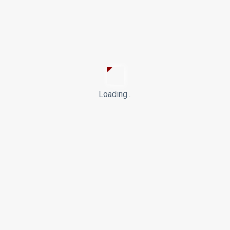
‹
1
2
3
4
5
6
›
Følg Os
Facebook
6.4
K
Loading...
Facebook
3.1
K
App Store
+100
Google Play
+50